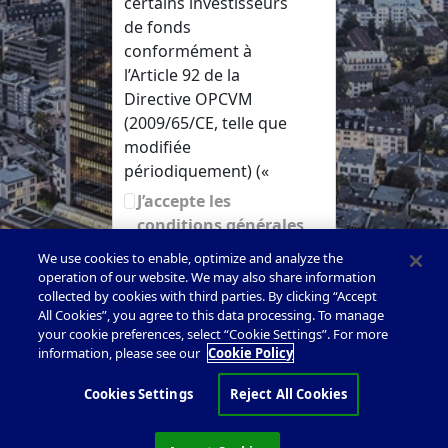
certains investisseurs
de fonds
conformément à
l’Article 92 de la
Directive OPCVM
(2009/65/CE, telle que
modifiée
périodiquement) («
Article 92 »). Ce site
J’accepte les
Web a pour unique
conditions générales
objectif de fournir un
We use cookies to enable, optimize and analyze the
mécanisme
operation of our website. We may also share information
permettant aux
collected by cookies with third parties. By clicking “Accept
investisseurs de fonds
All Cookies”, you agree to this data processing. To manage
your cookie preferences, select “Cookie Settings”. For more
de demander,
information, please see our
Cookie Policy
Dechert LLP 2026 |
Disclaimer and Other Legal
d’inspecter et d’obtenir
Notices
|
US Online Privacy Policy
|
Cookie Policy
|
des documents et/ou
Cookies Settings
Reject All Cookies
Data Protection Privacy Notice
|
California Notice at
des informations
Collection & Privacy Notice
|
Do Not Share My Personal
conformément à